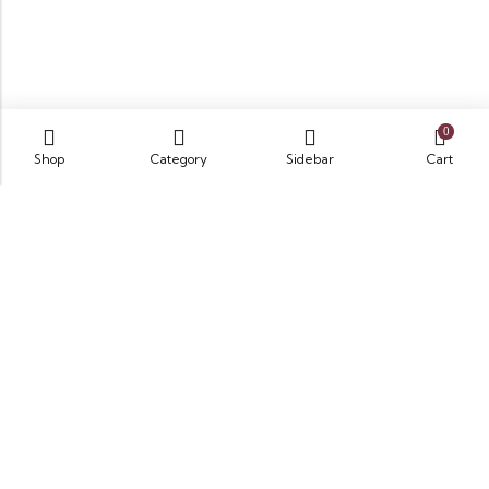
0
Shop
Category
Sidebar
Cart
Opposite King Edward Medical University,
Neela Gumbad, Lahore, Pakistan 54000
GET DIRECTION
info@zubairbooksonline.com
03004632223